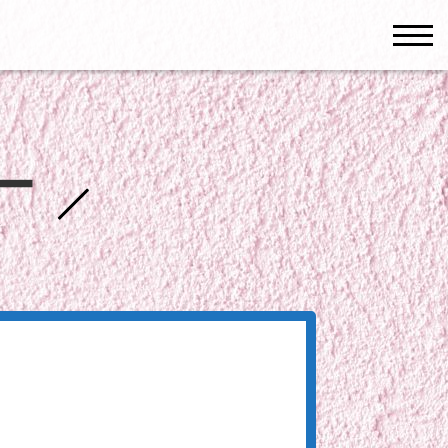
men
ー