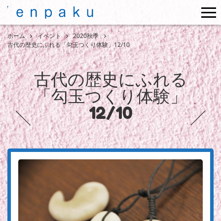
me
ホーム
イベント
2020秋季
古代の歴史にふれる「勾玉つくり体験」12/10
古代の歴史にふれる
「勾玉つくり体験」
12/10