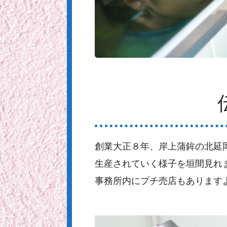
創業大正８年、岸上蒲鉾の北延
生産されていく様子を垣間見れ
事務所内にプチ売店もあります