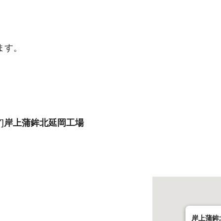
ます。
]
岸上蒲鉾北延岡工場
岸上蒲鉾