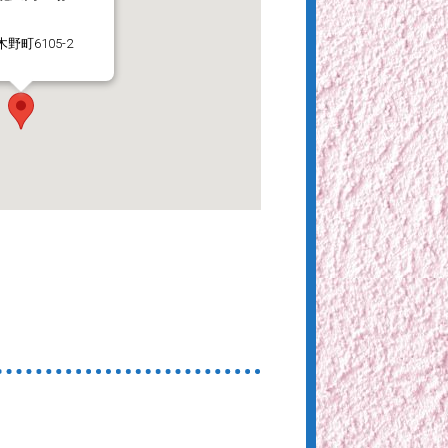
野町6105-2
る