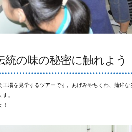
伝統の味の秘密に触れよう
岡工場を見学するツアーです。あげみやちくわ、蒲鉾な
ます。
よ！