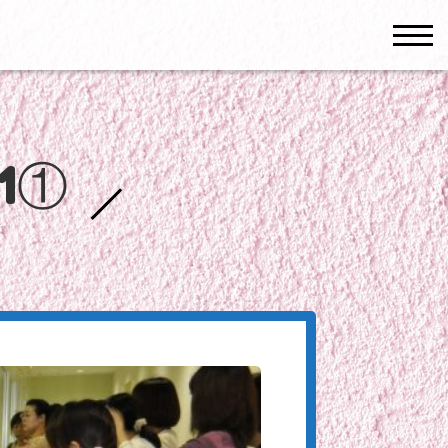
men
1①