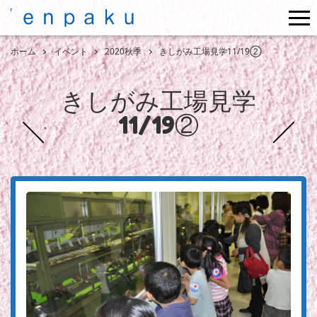
me
ホーム
イベント
2020秋季
きしがみ工場見学11/19②
きしがみ工場見学
11/19②