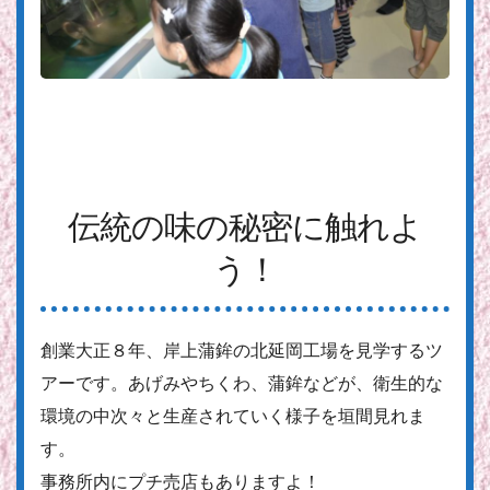
伝統の味の秘密に触れよ
う！
創業大正８年、岸上蒲鉾の北延岡工場を見学するツ
アーです。あげみやちくわ、蒲鉾などが、衛生的な
環境の中次々と生産されていく様子を垣間見れま
す。
事務所内にプチ売店もありますよ！