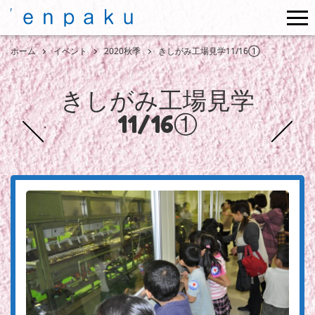
me
ホーム
イベント
2020秋季
きしがみ工場見学11/16①
きしがみ工場見学
11/16①