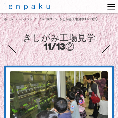
me
ホーム
イベント
2020秋季
きしがみ工場見学11/13②
きしがみ工場見学
11/13②