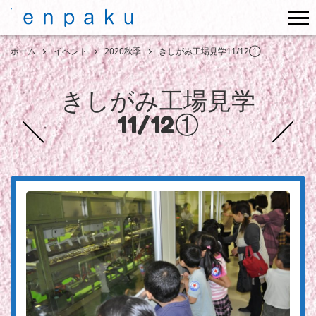
me
ホーム
イベント
2020秋季
きしがみ工場見学11/12①
きしがみ工場見学
11/12①