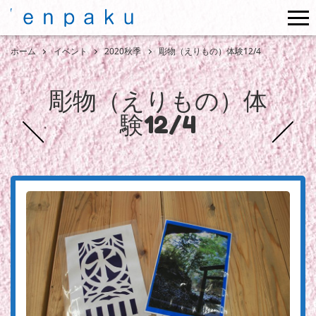
me
ホーム
イベント
2020秋季
彫物（えりもの）体験12/4
彫物（えりもの）体
験12/4