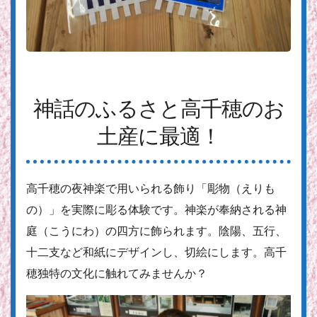
神話のふるさと高千穂のお
土産に最適！
高千穂の夜神楽で用いられる飾り「彫物（えりも
の）」を実際に彫る体験です。神楽が奉納される神
庭（こうにわ）の四方に飾られます。陰陽、五行、
十二支など和紙にデザインし、切絵にします。高千
穂独特の文化に触れてみませんか？