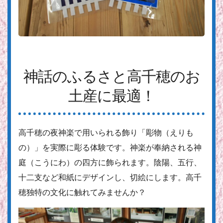
神話のふるさと高千穂のお
土産に最適！
高千穂の夜神楽で用いられる飾り「彫物（えりも
の）」を実際に彫る体験です。神楽が奉納される神
庭（こうにわ）の四方に飾られます。陰陽、五行、
十二支など和紙にデザインし、切絵にします。高千
穂独特の文化に触れてみませんか？