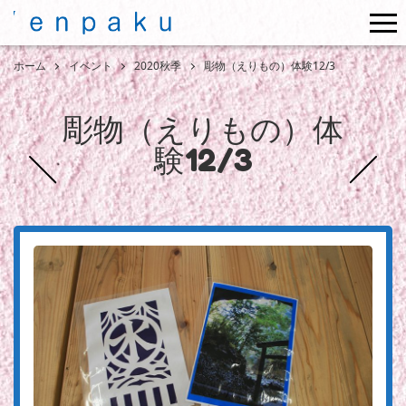
me
ホーム
イベント
2020秋季
彫物（えりもの）体験12/3
彫物（えりもの）体
験12/3