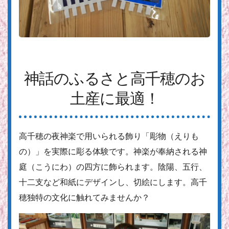
神話のふるさと高千穂のお
土産に最適！
高千穂の夜神楽で用いられる飾り「彫物（えりも
の）」を実際に彫る体験です。神楽が奉納される神
庭（こうにわ）の四方に飾られます。陰陽、五行、
十二支など和紙にデザインし、切絵にします。高千
穂独特の文化に触れてみませんか？