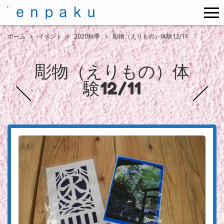
me
ホーム
イベント
2020秋季
彫物（えりもの）体験12/11
彫物（えりもの）体
験12/11