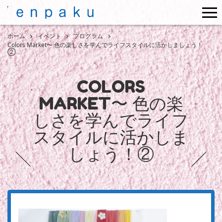
me
ホーム
イベント
プログラム
Colors Market〜 色の楽しさを学んでライフスタイルに活かしましょう！
②
COLORS
MARKET〜 色の楽
しさを学んでライフ
スタイルに活かしま
しょう！②