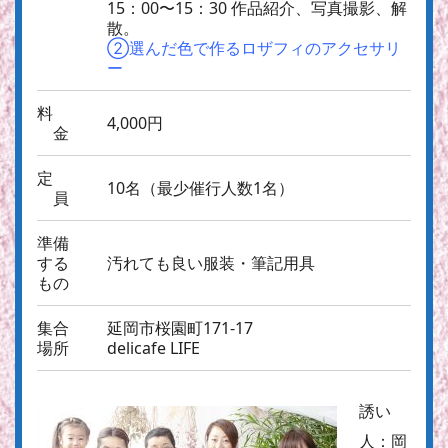
15：00〜15：30 作品紹介、写真撮影、解
散。
②選んだ色で作るロザフィのアクセサリ
ー
料
4,000円
金
定
10名（最少催行人数1名）
員
準備
する
汚れても良い服装・筆記用具
もの
集合
延岡市桜園町171-17
場所
delicafe LIFE
誘い
人：
岡