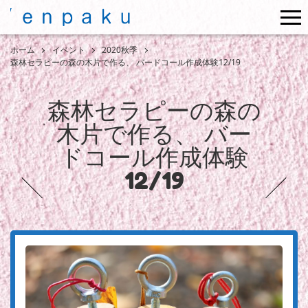
me
ホーム
イベント
2020秋季
森林セラピーの森の木片で作る、 バードコール作成体験12/19
森林セラピーの森の
木片で作る、 バー
ドコール作成体験
12/19