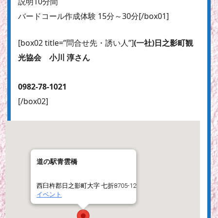
説明10分間
バードコール作成体験 15分～30分[/box01]
[box02 title=”問合せ先・誘い人”]
(一社)日之影町観
光協会 小川 淳さん
0982-78-1021
[/box02]
道の駅青雲橋
西臼杵郡日之影町大字 七折8705-12
イベント