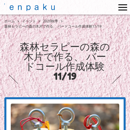
me
ホーム
イベント
2020秋季
森林セラピーの森の木片で作る、 バードコール作成体験11/19
森林セラピーの森の
木片で作る、 バー
ドコール作成体験
11/19