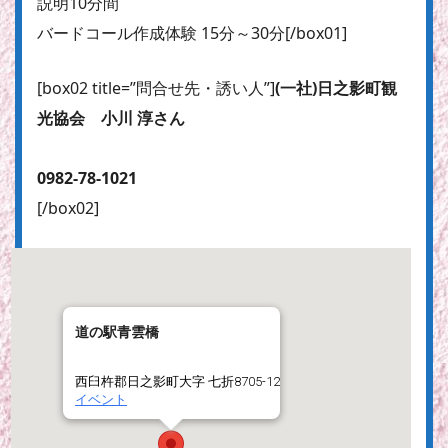
説明10分間
バードコール作成体験 15分～30分[/box01]
[box02 title=”問合せ先・誘い人”]
(一社)日之影町観
光協会 小川 淳さん
0982-78-1021
[/box02]
道の駅青雲橋
西臼杵郡日之影町大字 七折8705-12
イベント