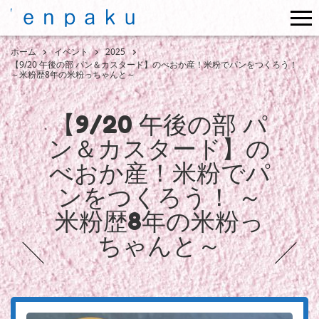
me
ホーム
イベント
2025
【9/20 午後の部 パン＆カスタード】のべおか産！米粉でパンをつくろう！
～米粉歴8年の米粉っちゃんと～
【9/20 午後の部 パ
ン＆カスタード】の
べおか産！米粉でパ
ンをつくろう！ ～
米粉歴8年の米粉っ
ちゃんと～