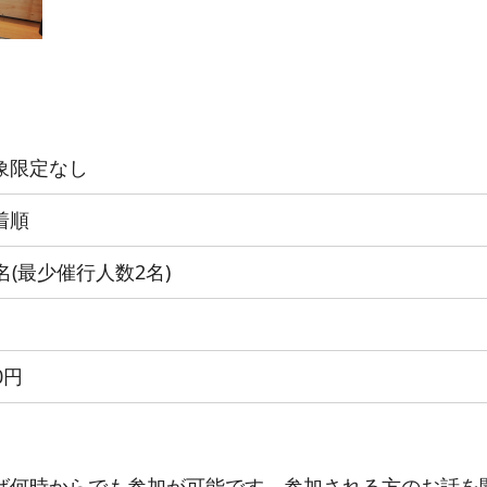
象限定なし
着順
0名(最少催行人数2名)
0円
ば何時からでも参加が可能です。参加される方のお話を