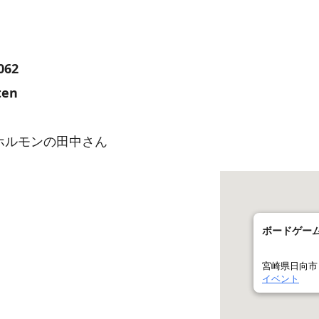
062
ten
ホルモンの田中さん
ボードゲー
宮崎県日向市 
イベント