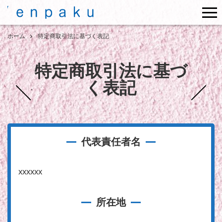
me
ホーム
特定商取引法に基づく表記
特定商取引法に基づ
く表記
代表責任者名
xxxxxx
所在地