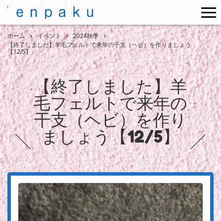
me
ホーム
イベント
2024秋季
【終了しました】羊毛フェルトで来年の干支（ヘビ）を作りましょう
【12/5】
【終了しました】羊
毛フェルトで来年の
干支（ヘビ）を作り
ましょう【12/5】