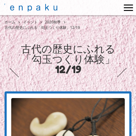
me
ホーム
イベント
2020秋季
古代の歴史にふれる「勾玉つくり体験」12/19
古代の歴史にふれる
「勾玉つくり体験」
12/19