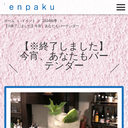
me
ホーム
イベント
2024秋季
【※終了しました】今宵、あなたもバーテンダー
【※終了しました】
今宵、あなたもバー
テンダー