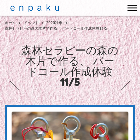
me
ホーム
イベント
2020秋季
森林セラピーの森の木片で作る、 バードコール作成体験11/5
森林セラピーの森の
木片で作る、 バー
ドコール作成体験
11/5