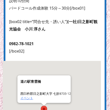
説明10分間
バードコール作成体験 15分～30分[/box01]
[box02 title=”問合せ先・誘い人”]
(一社)日之影町観
光協会 小川 淳さん
0982-78-1021
[/box02]
道の駅青雲橋
西臼杵郡日之影町大字 七折8705-12
イベント