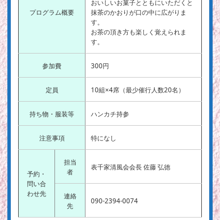
おいしいお菓子とともにいただくと
プログラム概要
抹茶のかおりが口の中に広がりま
す。
お茶の頂き方も楽しく覚えられま
す。
参加費
300円
定員
10組×4席（最少催行人数20名）
持ち物・服装等
ハンカチ持参
注意事項
特になし
担当
表千家清風会会長 佐藤 弘徳
者
予約・
問い合
わせ先
連絡
090-2394-0074
先