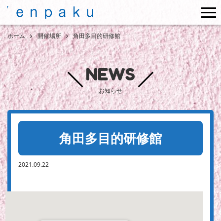
me
ホーム
開催場所
角田多目的研修館
NEWS
お知らせ
角田多目的研修館
2021.09.22