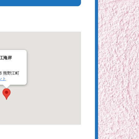
江海岸
市 熊野江町
ント