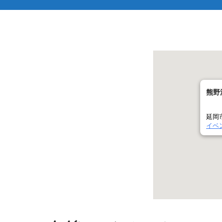
熊野
延岡
イベ