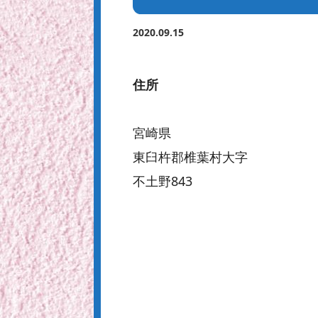
2020.09.15
住所
宮崎県
東臼杵郡椎葉村大字
不土野843