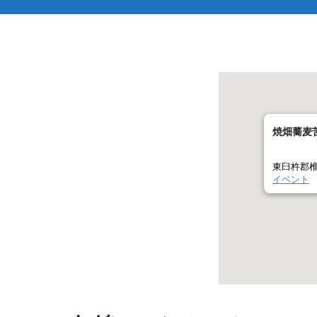
焼畑蕎麦
東臼杵郡椎
イベント