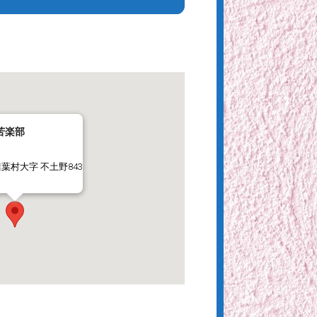
苦楽部
葉村大字 不土野843