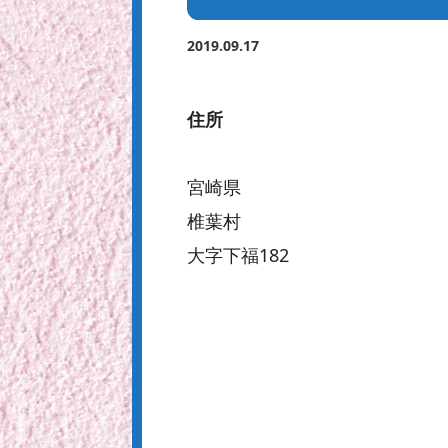
2019.09.17
住所
宮崎県
椎葉村
大字下福182