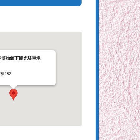
能博物館下観光駐車場
福182