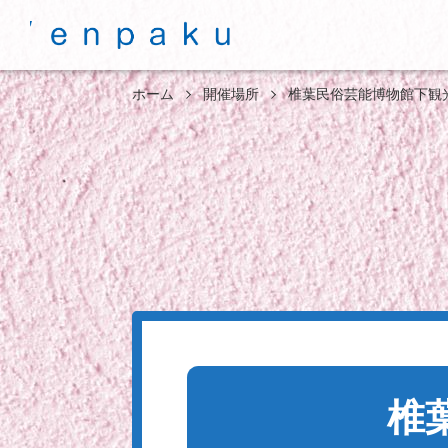
ホーム
開催場所
椎葉民俗芸能博物館下観
椎