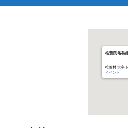
椎葉民俗芸
椎葉村 大字下
イベント