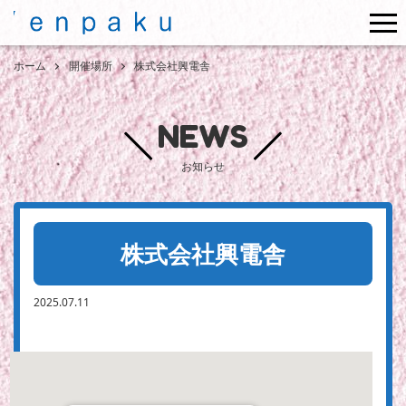
me
ホーム
開催場所
株式会社興電舎
NEWS
お知らせ
株式会社興電舎
2025.07.11