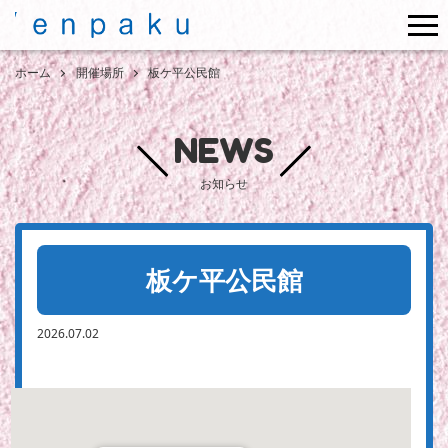
me
ホーム
開催場所
板ケ平公民館
NEWS
お知らせ
板ケ平公民館
2026.07.02