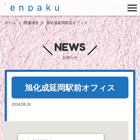
me
ホーム
開催場所
旭化成延岡駅前オフィス
NEWS
お知らせ
旭化成延岡駅前オフィス
2024.08.26