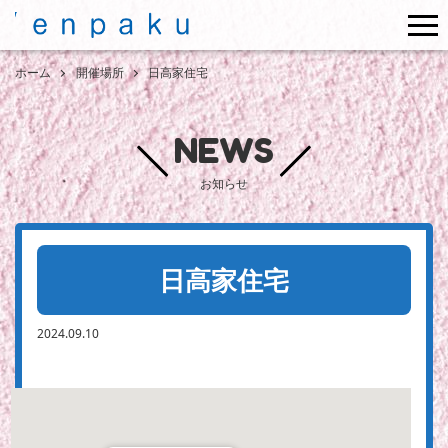
me
ホーム
開催場所
日高家住宅
NEWS
お知らせ
日高家住宅
2024.09.10