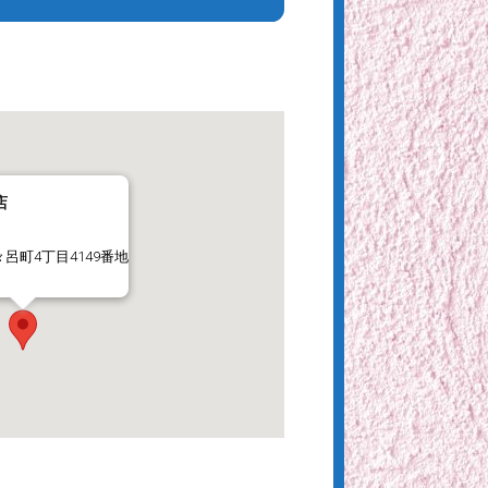
店
々呂町4丁目4149番地