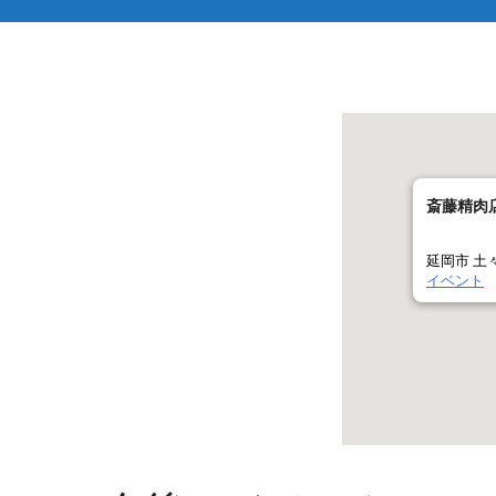
斎藤精肉
延岡市 土
イベント