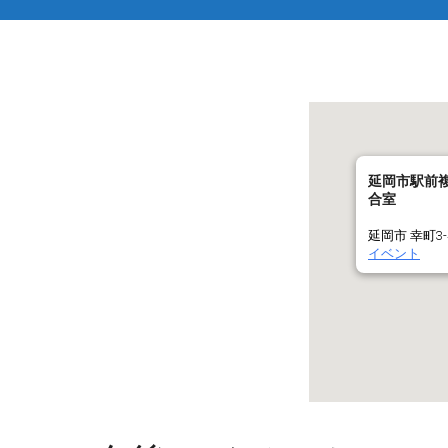
延岡市駅前
合室
延岡市 幸町3-4
イベント