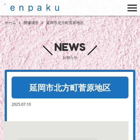
me
ホーム
開催場所
延岡市北方町菅原地区
NEWS
お知らせ
延岡市北方町菅原地区
2025.07.10