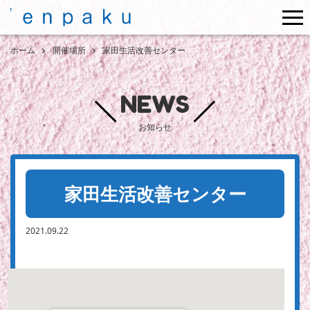
me
ホーム
開催場所
家田生活改善センター
NEWS
お知らせ
家田生活改善センター
2021.09.22