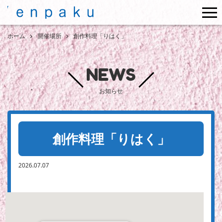
me
ホーム
開催場所
創作料理「りはく」
NEWS
お知らせ
創作料理「りはく」
2026.07.07