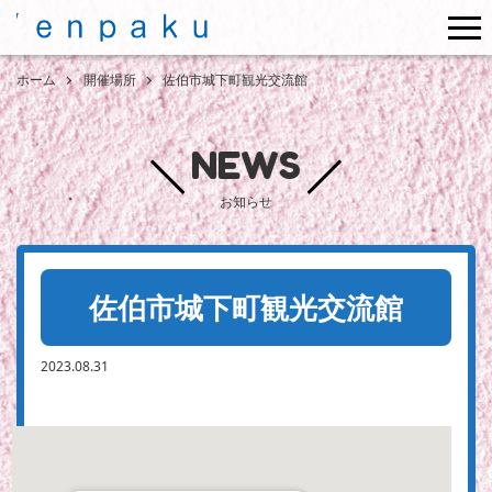
me
ホーム
開催場所
佐伯市城下町観光交流館
NEWS
お知らせ
佐伯市城下町観光交流館
2023.08.31