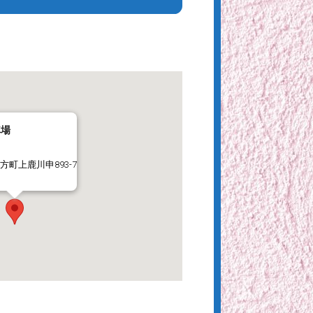
車場
方町上鹿川申893-7