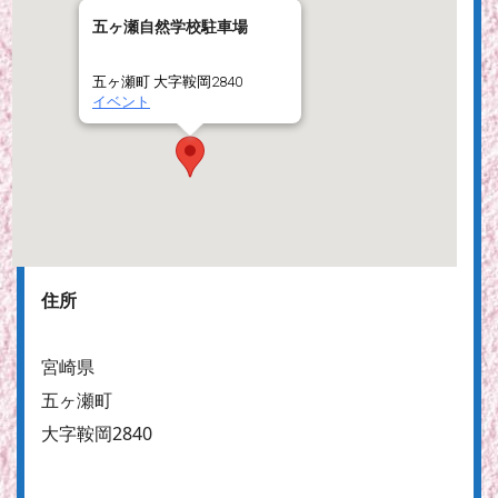
五ヶ瀬自然学校駐車場
五ヶ瀬町 大字鞍岡2840
イベント
住所
宮崎県
五ヶ瀬町
大字鞍岡2840