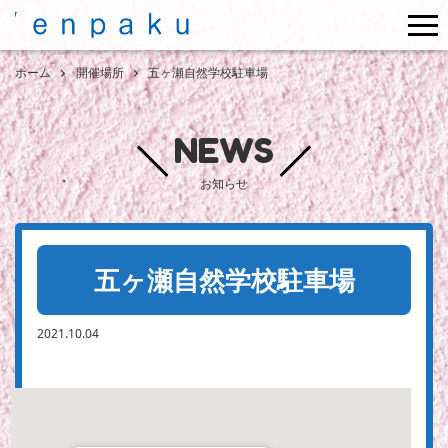
me
ホーム
開催場所
五ヶ瀬自然学校駐車場
NEWS
お知らせ
五ヶ瀬自然学校駐車場
2021.10.04