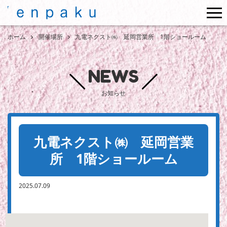
me
ホーム
開催場所
九電ネクスト㈱ 延岡営業所 1階ショールーム
NEWS
お知らせ
九電ネクスト㈱ 延岡営業
所 1階ショールーム
2025.07.09