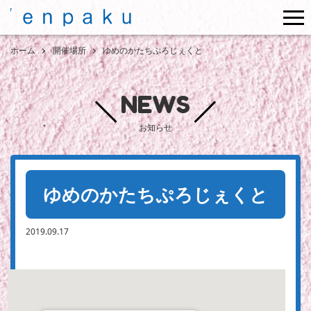
me
ホーム
開催場所
ゆめのかたちぷろじぇくと
NEWS
お知らせ
ゆめのかたちぷろじぇくと
2019.09.17