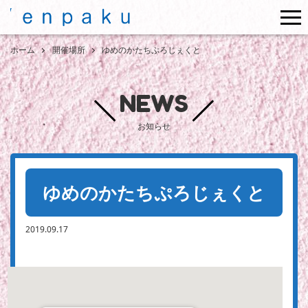
me
ホーム
開催場所
ゆめのかたちぷろじぇくと
NEWS
お知らせ
ゆめのかたちぷろじぇくと
2019.09.17