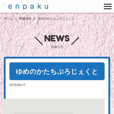
me
ホーム
開催場所
ゆめのかたちぷろじぇくと
NEWS
お知らせ
ゆめのかたちぷろじぇくと
2019.09.17