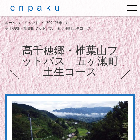
me
ホーム
イベント
2021秋季
高千穂郷・椎葉山フットパス 五ヶ瀬町土生コース
高千穂郷・椎葉山フ
ットパス 五ヶ瀬町
土生コース