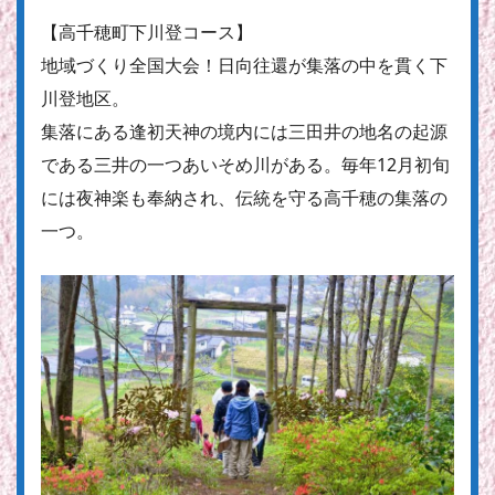
【高千穂町下川登コース】
地域づくり全国大会！日向往還が集落の中を貫く下
川登地区。
集落にある逢初天神の境内には三田井の地名の起源
である三井の一つあいそめ川がある。毎年12月初旬
には夜神楽も奉納され、伝統を守る高千穂の集落の
一つ。