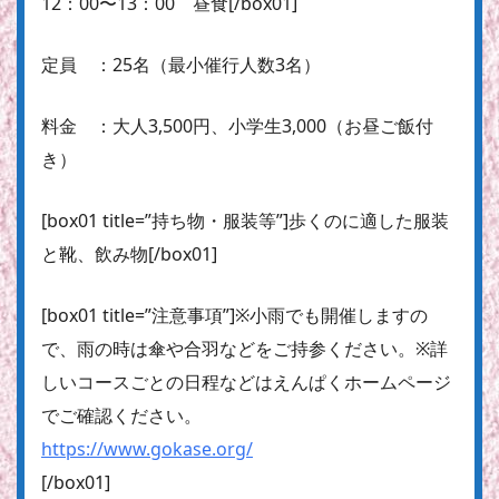
12：00〜13：00 昼食[/box01]
定員 ：25名（最小催行人数3名）
料金 ：大人3,500円、小学生3,000（お昼ご飯付
き）
[box01 title=”持ち物・服装等”]歩くのに適した服装
と靴、飲み物[/box01]
[box01 title=”注意事項”]※小雨でも開催しますの
で、雨の時は傘や合羽などをご持参ください。※詳
しいコースごとの日程などはえんぱくホームページ
でご確認ください。
https://www.gokase.org/
[/box01]