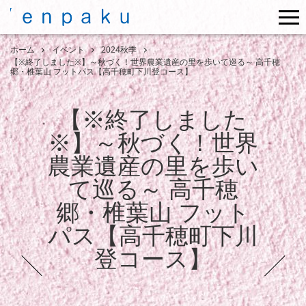
me
ホーム
イベント
2024秋季
【※終了しました※】～秋づく！世界農業遺産の里を歩いて巡る～ 高千穂
郷・椎葉山 フットパス【高千穂町下川登コース】
【※終了しました
※】～秋づく！世界
農業遺産の里を歩い
て巡る～ 高千穂
郷・椎葉山 フット
パス【高千穂町下川
登コース】