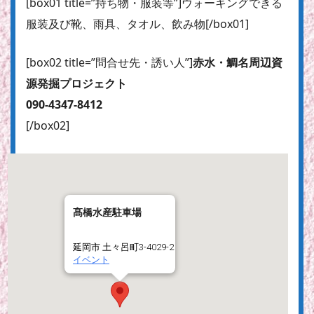
[box01 title=”持ち物・服装等”]ウォーキングできる
服装及び靴、雨具、タオル、飲み物[/box01]
[box02 title=”問合せ先・誘い人”]
赤水・鯛名周辺資
源発掘プロジェクト
090-4347-8412
[/box02]
髙橋水産駐車場
延岡市 土々呂町3-4029-2
イベント