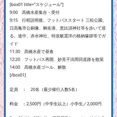
[box01 title=”スケジュール”]
9:00 髙橋水産集合・受付
9:15 行程説明後、フットパススタート 三松公園、
日高亀市公銅像、鯛名港、恵比須神社等を歩いて巡
る。途中、赤水神社、特攻艇震洋の格納壕跡等でガ
イド
11:30 髙橋水産で昼食
12:20 フットパス再開、妙見干潟周回道路を散策
14:00 髙橋水産ゴール、解散
[/box01]
定員 ： 20名（最少催行人数5名）
料金 ：2,500円（中学生以上）小学生／2,000円