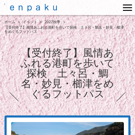
me
ホーム
イベント
2022秋季
【受付終了】風情あふれる港町を歩いて探検 土々呂・鯛名・妙見・櫛津
をめぐるフットパス
【受付終了】風情あ
ふれる港町を歩いて
探検 土々呂・鯛
名・妙見・櫛津をめ
ぐるフットパス