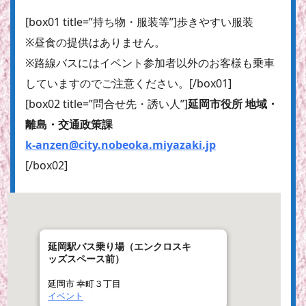
[box01 title=”持ち物・服装等”]歩きやすい服装
※昼食の提供はありません。
※路線バスにはイベント参加者以外のお客様も乗車
していますのでご注意ください。[/box01]
[box02 title=”問合せ先・誘い人”]
延岡市役所 地域・
離島・交通政策課
k-anzen@city.nobeoka.miyazaki.jp
[/box02]
延岡駅バス乗り場（エンクロスキ
ッズスペース前）
延岡市 幸町３丁目
イベント