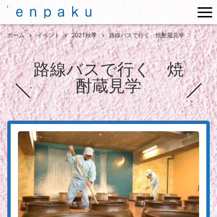
me
ホーム
イベント
2021秋季
路線バスで行く 焼酎蔵見学
路線バスで行く 焼
酎蔵見学