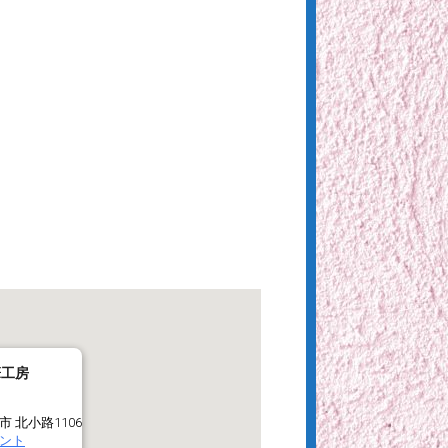
筆工房
市 北小路1106
ント