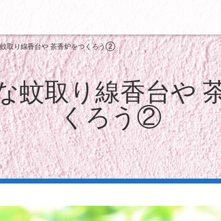
蚊取り線香台や 茶香炉をつくろう②
な蚊取り線香台や 
くろう②