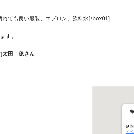
装等”]汚れても良い服装、エプロン、飲料水[/box01]
します。
]
太田 稔さん
土
延岡
イベ