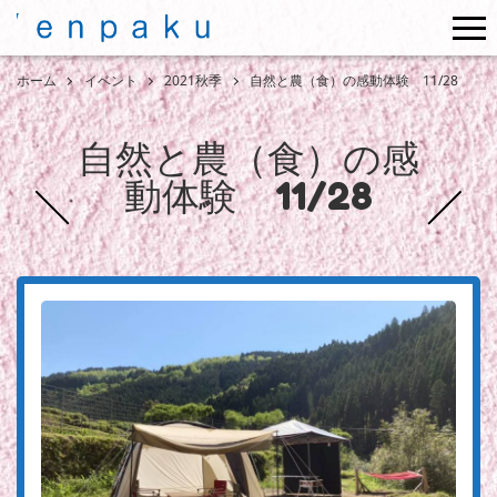
me
ホーム
イベント
2021秋季
自然と農（食）の感動体験 11/28
自然と農（食）の感
動体験 11/28