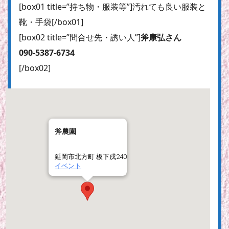
[box01 title=”持ち物・服装等”]汚れても良い服装と
靴・手袋[/box01]
[box02 title=”問合せ先・誘い人”]
斧康弘さん
090-5387-6734
[/box02]
斧農園
延岡市北方町 板下戌240
イベント