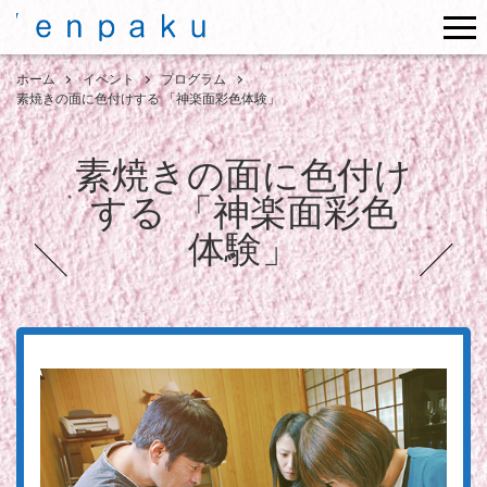
me
ホーム
イベント
プログラム
素焼きの面に色付けする 「神楽面彩色体験」
素焼きの面に色付け
する 「神楽面彩色
体験」