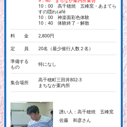
9：40 まちなか案内所集合
10：00 高千穂焼 五峰窯・あまてら
すの隠れcafé
10：00 神楽面彩色体験
10：40 体験終了・解散
料 金
2,800円
定 員
20名（最少催行人数２名）
準備する
特になし
もの
高千穂町三田井802-3
集合場所
まちなか案内所
誘い人：
高千穂焼 五峰窯
佐藤 和彦さん