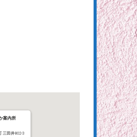
か案内所
 三田井802-3