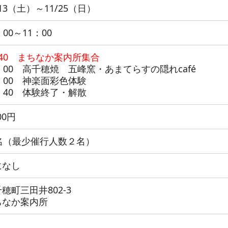
/13（土）～11/25（日）
：00～11：00
：40 まちなか案内所集合
：00 高千穂焼 五峰窯・あまてらすの隠れcafé
：00 神楽面彩色体験
：40 体験終了・解散
00円
0名（最少催行人数２名）
になし
穂町三田井802-3
ちなか案内所