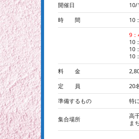
開催日
10
時 間
10
9
10
10
10
料 金
2,8
定 員
2
準備するもの
特
高千
集合場所
ま