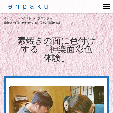
me
ホーム
イベント
プログラム
素焼きの面に色付けする 「神楽面彩色体験」
素焼きの面に色付け
する 「神楽面彩色
体験」