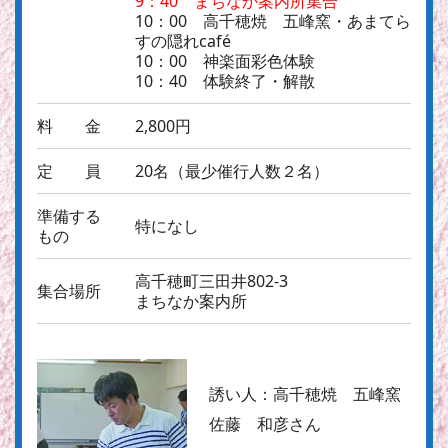
9：40 まちなか案内所集合
10：00 高千穂焼 五峰窯・あまてら
すの隠れcafé
10：00 神楽面彩色体験
10：40 体験終了・解散
料 金
2,800円
定 員
20名（最少催行人数２名）
準備する
特になし
もの
高千穂町三田井802-3
集合場所
まちなか案内所
誘い人：
高千穂焼 五峰窯
佐藤 和彦さん